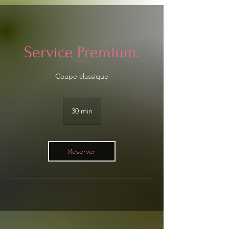
Service Premium.
Coupe classique
30 min
3
0
m
i
n
Reserver