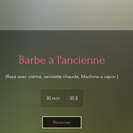
Barbe à l'ancienne
(Rasé avec crème, serviette chaude, Machine a vapor )
35 dollars
canadiens
30 min
3
35 $
0
m
i
Reserver
n