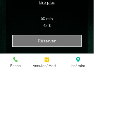
Lire plus
50 min
43 dollars
43 $
canadiens
Réserver
Phone
Annuler / Modifier
Itinéraire
Coupe Monsieur +